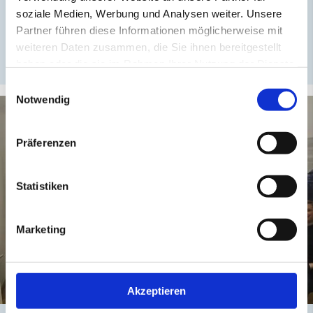
soziale Medien, Werbung und Analysen weiter. Unsere
28.04.2026
Partner führen diese Informationen möglicherweise mit
M&A-Branchenreport: Der Markt für
weiteren Daten zusammen, die Sie ihnen bereitgestellt
Entsorgungswirtschaft
haben oder die sie im Rahmen Ihrer Nutzung der Dienste
gesammelt haben.
Einwilligungsauswahl
Notwendig
Präferenzen
Statistiken
Marketing
Akzeptieren