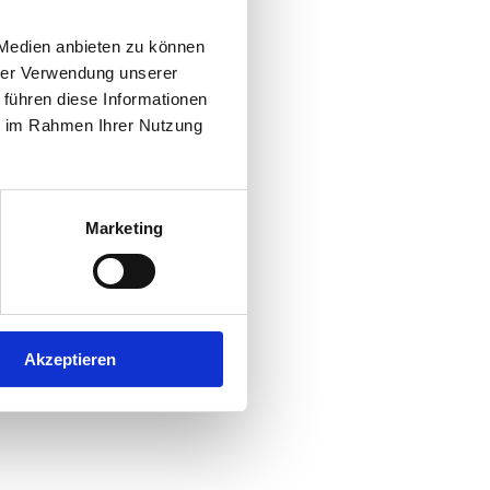
les Unternehmen im
arb die GFB und
 Medien anbieten zu können
erstützte Herrn
hrer Verwendung unserer
 führen diese Informationen
on und stellte
ie im Rahmen Ihrer Nutzung
e.
Marketing
Akzeptieren