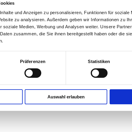
nfalls aus Wien), ein führendes internationa
Cookies
 als neuen Partner gewinnen. Tricentis erw
nhalte und Anzeigen zu personalisieren, Funktionen für soziale
-up im Juni 2018. COVENDIT beriet und unt
Website zu analysieren. Außerdem geben wir Informationen zu I
r soziale Medien, Werbung und Analysen weiter. Unsere Partner
rheitsanteils im Rahmen der Gesamttransakti
 Daten zusammen, die Sie ihnen bereitgestellt haben oder die s
 und er ein optimales Ergebnis erzielen konnt
n.
Präferenzen
Statistiken
WEITERE REFERENZEN
Auswahl erlauben