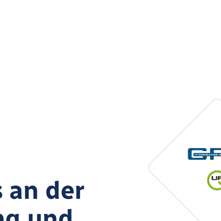
 an der
ng und