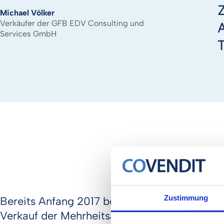
Michael Völker
Verkäufer der GFB EDV Consulting und
Services GmbH
P
Zustimmung
Bereits Anfang 2017 begleite das Team von
Verkauf der Mehrheitsanteile seines Untern