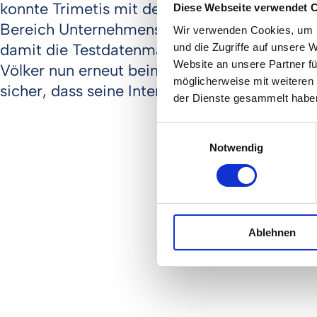
konnte Trimetis mit der Tricentis GmbH (ebe
Diese Webseite verwendet 
Bereich Unternehmens-Softwaretest-Lösungen
Wir verwenden Cookies, um I
damit die Testdatenmanagement-Plattform Q
und die Zugriffe auf unsere 
Website an unsere Partner fü
Völker nun erneut beim Verkauf seines Minde
möglicherweise mit weiteren
sicher, dass seine Interessen gewahrt wurden
der Dienste gesammelt habe
Einwilligungsauswahl
Notwendig
Ablehnen