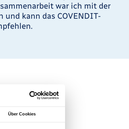
usammenarbeit war ich mit der
en und kann das COVENDIT-
pfehlen.
Über Cookies
 der GFB, bei dem
er Haupteigentümer