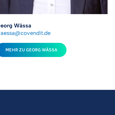
eorg Wässa
aessa
@
covendit
.
de
MEHR ZU GEORG WÄSSA