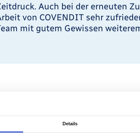
Zeitdruck. Auch bei der erneuten Z
Arbeit von COVENDIT sehr zufried
Team mit gutem Gewissen weiterem
raxisbericht
Details
 COVENDIT Herrn Michael Völker, Eigentümer
ehmens an die Trimetis AG aus Wien. Als neu