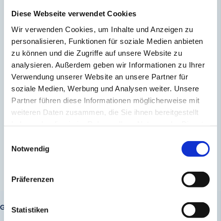
Diese Webseite verwendet Cookies
Wir verwenden Cookies, um Inhalte und Anzeigen zu
personalisieren, Funktionen für soziale Medien anbieten
zu können und die Zugriffe auf unsere Website zu
analysieren. Außerdem geben wir Informationen zu Ihrer
Verwendung unserer Website an unsere Partner für
soziale Medien, Werbung und Analysen weiter. Unsere
Partner führen diese Informationen möglicherweise mit
weiteren Daten zusammen, die Sie ihnen bereitgestellt
haben oder die sie im Rahmen Ihrer Nutzung der Dienste
gesammelt haben.
Einwilligungsauswahl
Notwendig
Präferenzen
Gottfried Madl,
Vorstand der Trimetis AG
Statistiken