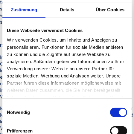
technologische Fundament auf eine breitere Basis zu
stellen und das anorganische Wachstum voranzutreiben,
Zustimmung
Details
Über Cookies
wurde COVENDIT mandatiert, den M&A-Prozess für eine
strategische Erweiterung zu koordinieren.
Diese Webseite verwendet Cookies
Wir verwenden Cookies, um Inhalte und Anzeigen zu
Der Kaufprozess
personalisieren, Funktionen für soziale Medien anbieten
zu können und die Zugriffe auf unsere Website zu
Im Zuge einer intensiven Marktrecherche identifizierte
analysieren. Außerdem geben wir Informationen zu Ihrer
COVENDIT potenzielle Zielunternehmen, die sowohl
Verwendung unserer Website an unsere Partner für
kulturell als auch operativ das Profil von Werbezeichen
soziale Medien, Werbung und Analysen weiter. Unsere
ergänzen. Nach der Erstellung einer detaillierten Longlist
Partner führen diese Informationen möglicherweise mit
und einer gezielten Ansprache erfolgte die finale Auswahl
in enger Abstimmung mit dem Management der
weiteren Daten zusammen, die Sie ihnen bereitgestellt
Werbezeichen AG.
haben oder die sie im Rahmen Ihrer Nutzung der Dienste
gesammelt haben.
Einwilligungsauswahl
Mit CRIMEX, gegründet im Jahr 1993, wurde ein etablierter
Notwendig
Marktakteur identifiziert, der für hohe Produktexpertise und
kreative Sonderanfertigungen bekannt ist. Im Zentrum der
Verhandlungen stand die Realisierung technologischer
Präferenzen