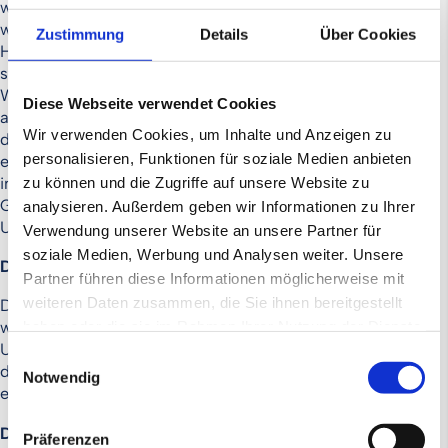
wurde, bildet den Nukleus der Gruppe. Aufgrund des
wachsenden Großhandelsgeschäftes wurde die Barnim
Zustimmung
Details
Über Cookies
Handelsgesellschaft mbH und zur Abdeckung der
steigenden E-Commerce Nachfrage die pumpe24
Wassertechnik GmbH gegründet und erfolgreich
Diese Webseite verwendet Cookies
aufgebaut. Das Geschäftsfeld der Gruppe umfasst somit
Wir verwenden Cookies, um Inhalte und Anzeigen zu
die gesamte Wertschöpfungskette vom Großhandel, über
personalisieren, Funktionen für soziale Medien anbieten
einen Onlineshop bis hin zur Installation von Pumpen
inklusive Servicedienstleistungen - auch im Bereich der
zu können und die Zugriffe auf unsere Website zu
Geothermie und Wasserversorgung. Der konsolidierte
analysieren. Außerdem geben wir Informationen zu Ihrer
Umsatz im Jahr 2023 betrug 10,59 Mio. EUR.
Verwendung unserer Website an unsere Partner für
soziale Medien, Werbung und Analysen weiter. Unsere
Die Ausgangslage
Partner führen diese Informationen möglicherweise mit
weiteren Daten zusammen, die Sie ihnen bereitgestellt
Die geschäftsführenden Gesellschafter, die Familie Braun,
wollten aufgrund einer Altersnachfolge ihre
haben oder die sie im Rahmen Ihrer Nutzung der Dienste
Unternehmensanteile verkaufen. Bei diesem Prozess hat
gesammelt haben.
Einwilligungsauswahl
die COVENDIT Corporate Finance GmbH den Verkauf
Notwendig
exklusiv übernommen.
Der Verkaufsprozess
Präferenzen