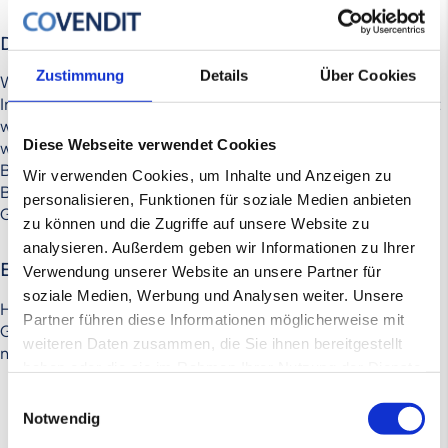
Der Verkaufsprozess
Zustimmung
Details
Über Cookies
Während des Verkaufsprozesses konnten insgesamt 47
Interessenten gewonnen und zehn Kaufangebote eingeholt
werden. Im Rahmen eines strukturierten Bieterprozesses
Diese Webseite verwendet Cookies
wurde das Unternehmen innerhalb von sechs Monaten ab
Beginn der Käuferansprache an einen Privatinvestor aus
Wir verwenden Cookies, um Inhalte und Anzeigen zu
Berlin veräußert, der zukünftig die info-tech solutions
personalisieren, Funktionen für soziale Medien anbieten
GmbH & Co. KG auch operativ führen wird.
zu können und die Zugriffe auf unsere Website zu
analysieren. Außerdem geben wir Informationen zu Ihrer
Erfolgreiche Übergabe
Verwendung unserer Website an unsere Partner für
soziale Medien, Werbung und Analysen weiter. Unsere
Herr Reeb bleibt weiterhin für die info-tech solutions
Partner führen diese Informationen möglicherweise mit
GmbH & Co. KG tätig und begleitet die Einarbeitung des
weiteren Daten zusammen, die Sie ihnen bereitgestellt
neuen Eigentümers.
haben oder die sie im Rahmen Ihrer Nutzung der Dienste
gesammelt haben.
Einwilligungsauswahl
Notwendig
WEITERE REFERENZEN