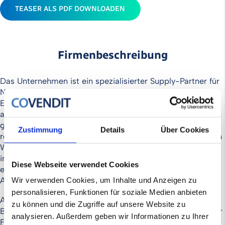
TEASER ALS PDF DOWNLOADEN
Firmenbeschreibung
Das Unternehmen ist ein spezialisierter Supply-Partner für
Non-Food-Lösungen in der Systemgastronomie, dem
Einzelhandel und dem Tankstellensektor. Das individuell
abgestimmte Portfolio an Equipment wird sowohl über ein
globales Netzwerk als auch durch eigene Kapazitäten
Zustimmung
Details
Über Cookies
realisiert. Ein klarer Fokus liegt dabei auf der europäischen
Wertschöpfung: Fast das gesamte Lieferprogramm wird
innerhalb Europas produziert, was kurze Transportwege,
Diese Webseite verwendet Cookies
einen ressourcenschonenden Materialeinsatz und faire
Arbeitsbedingungen garantiert.
Wir verwenden Cookies, um Inhalte und Anzeigen zu
personalisieren, Funktionen für soziale Medien anbieten
Anstatt auf Masse setzt der Anbieter auf die intensive
zu können und die Zugriffe auf unsere Website zu
Betreuung einer exklusiven Auswahl an Filialkunden. Dieser
analysieren. Außerdem geben wir Informationen zu Ihrer
Fokus ermöglicht es, Auftraggeber beim Einkauf und im