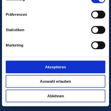
BERATUNGSSPEKTRUM
BRANCHEN
Präferenzen
REFERENZEN
TEAM
Statistiken
ÜBER UNS
KARRIERE
Marketing
WISSEN
Akzeptieren
KONTAKT
Auswahl erlauben
DATENSCHUTZ
IMPRESSUM
Ablehnen