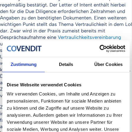
regelmäßig bestätigt. Der Letter of Intent enthält hierbei
den für die Due Diligence erforderlichen Zeitrahmen und
Angaben zu den benötigten Dokumenten. Einen weiteren
wichtigen Punkt stellt das Thema Vertraulichkeit in dem LoI
dar. Zwar wird in der Praxis zumeist bereits mit
Gesprächsaufnahme eine
Vertraulichkeitsvereinbarung
unterzeichnet, zum Schutz vertraulicher Informationen
sollte diese Vereinbarung jedoch spätestens mit der
Unterzeichnung einer Kaufabsichtserklärung spezifiziert
werden. Abhängig von der individuellen Ausgestaltung
Zustimmung
Details
Über Cookies
kann der Letter of Intent zudem eine
Exklusivität
vorsehen.
Diese untersagt es dem Unternehmensverkäufer, mit
anderen Kaufinteressenten über das gleiche
Diese Webseite verwendet Cookies
Zielunternehmen zu sprechen. Sofern eine Exklusivität
Wir verwenden Cookies, um Inhalte und Anzeigen zu
vorgesehen ist, wird diese regelmäßig zeitlich begrenzt.
personalisieren, Funktionen für soziale Medien anbieten
Zu berücksichtigen ist, dass von bestimmten Regelungen
zu können und die Zugriffe auf unsere Website zu
im Rahmen der Kaufabsichtserklärung eine nicht nur
analysieren. Außerdem geben wir Informationen zu Ihrer
faktische, sondern auch rechtlich bindende Wirkung
Verwendung unserer Website an unsere Partner für
ausgeht. Zwar werden Klauseln bezüglich der
soziale Medien, Werbung und Analysen weiter. Unsere