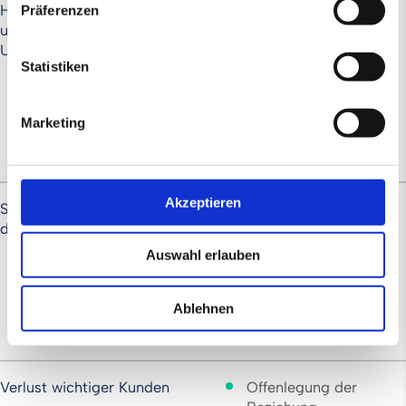
Historische Finanzdaten
Offenlegung im
Präferenzen
und andere
Rahmen der
Unternehmensinformationen
Unternehmensprüfung
Statistiken
Garantie der
Vollständigkeit und
Richtigkeit der
Marketing
Angaben im
Kaufvertrag
Akzeptieren
Steuernachforderungen aus
Offenlegung,
der Historie
Rückstellungen
Üblich ist eine
Auswahl erlauben
Freistellung des
Käufers durch den
Ablehnen
Verkäufer im
Kaufvertrag
Verlust wichtiger Kunden
Offenlegung der