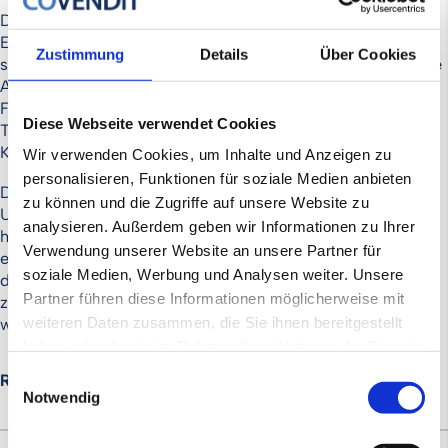
Der Rückblick sollte ein klares Bild der historischen
Entwicklung des Unternehmens liefern. Dazu gehören
Zustimmung
Details
Über Cookies
sowohl organisatorische als auch rechtliche und finanzielle
Aspekte. Die Transparenz und Nachvollziehbarkeit der
Finanzdaten ist maßgeblich für den Erfolg einer
Diese Webseite verwendet Cookies
Transaktion entscheidend und hilft Überraschungen beim
Käufer zu vermeiden.
Wir verwenden Cookies, um Inhalte und Anzeigen zu
personalisieren, Funktionen für soziale Medien anbieten
Der Ausblick zeigt das zukünftige Potential des
zu können und die Zugriffe auf unsere Website zu
Unternehmens auf und kann bei der Rechtfertigung einer
analysieren. Außerdem geben wir Informationen zu Ihrer
höher angesetzten Bewertung helfen. Ebenfalls wird für
Verwendung unserer Website an unsere Partner für
eine externe Finanzierung ein Geschäftsplan benötigt, um
soziale Medien, Werbung und Analysen weiter. Unsere
die Stabilität und damit die Rückzahlbarkeit von Krediten
Partner führen diese Informationen möglicherweise mit
zu veranschaulichen. Ein professioneller Business Plan
weckt darüber hinaus Vertrauen und vermittelt Seriosität.
weiteren Daten zusammen, die Sie ihnen bereitgestellt
haben oder die sie im Rahmen Ihrer Nutzung der Dienste
gesammelt haben.
Einwilligungsauswahl
Risiko
Risikominderung bzw. -
Notwendig
vermeidung