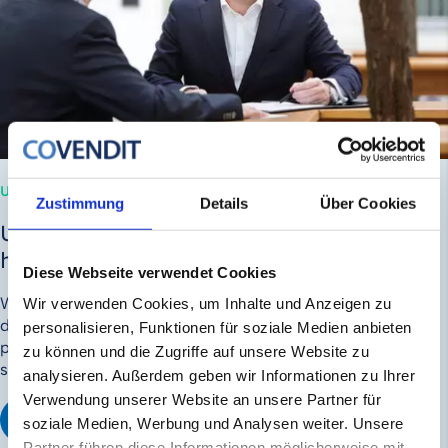
UNTERNEHMENSVERKAUF
Zustimmung
Details
Über Cookies
Unser Minimalziel ist, für Sie das Maximum
herauszuholen.
Diese Webseite verwendet Cookies
Wir begleiten Sie beim Verkauf Ihres Unternehmens von
Wir verwenden Cookies, um Inhalte und Anzeigen zu
der Vorbereitung bis zur Vertragsunterzeich­nung
personalisieren, Funktionen für soziale Medien anbieten
persönlich. Mit unserem strukturierten Verkaufsprozess
zu können und die Zugriffe auf unsere Website zu
sorgen wir für das bestmögliche Ergebnis.
analysieren. Außerdem geben wir Informationen zu Ihrer
Verwendung unserer Website an unsere Partner für
UNTERNEHMENSVERKAUF MIT COVENDIT
soziale Medien, Werbung und Analysen weiter. Unsere
Partner führen diese Informationen möglicherweise mit