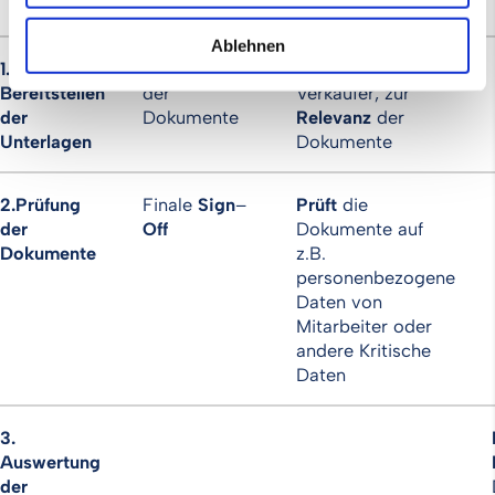
(Verkäufer)
Ablehnen
1.
Bereitstellung
Berät den
Bereitstellen
der
Verkäufer, zur
der
Dokumente
Relevanz
der
Unterlagen
Dokumente
2.
Prüfung
Finale
Sign
–
Prüft
die
der
Off
Dokumente auf
Dokumente
z.B.
personenbezogene
Daten von
Mitarbeiter oder
andere Kritische
Daten
3.
Auswertung
der