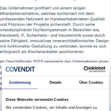
Das Unternehmen profitiert von einem langen
Mitarbeiterverhältnis, welches kombiniert mit dem
umfassenden Netzwerk an Handwerksbetrieben Qualität
und Präzision der Projekte sicherstellt. Durch seine
interdisziplinären Fachkompetenzen in Bereichen wie,
Handwerk, IT, Sicherheits- und Haustechnik sowie durch
seine Fähigkeit, innovatives innenarchitektonischer Design
mit funktioneller Gestaltung zu verbinden, konnte es sich
erfolgreich als Nischenanbieter positionieren.
Im Geschäftsjahr 2023 generierte das Unternehmen einen
Umsatz von 1,54 MEUR, was eine signifikante Steigerung
gegenüber dem Vorjahr darstellt und eine EBITDA-Marge
von 5,7%. Das Management erwartet auch für die Zukunft
Zustimmung
Details
Über Cookies
eine nachhaltig positive Entwicklung und plant weitere
Marktexpansionen.
Diese Webseite verwendet Cookies
Wir verwenden Cookies, um Inhalte und Anzeigen zu